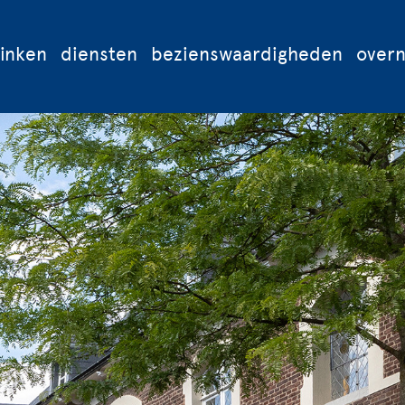
rinken
diensten
bezienswaardigheden
over