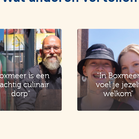
oxmeer is een
"In Boxmee
achtig culinair
voel je jezel
dorp"
welkom"