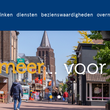
rinken
diensten
bezienswaardigheden
over
... voor
meer