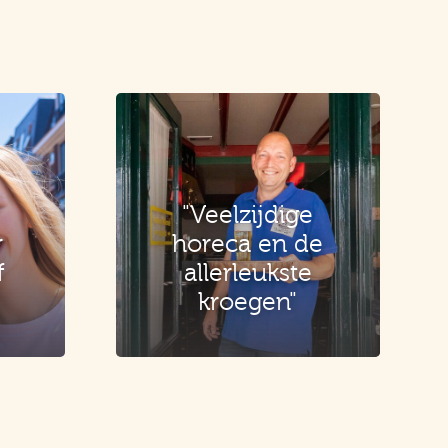
"Veelzijdige
r
horeca en de
f
allerleukste
kroegen"