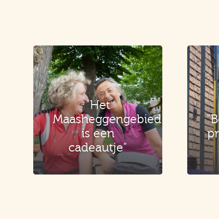
"Het
Maasheggengebied
"B
is een
pr
cadeautje"