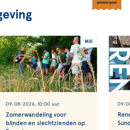
eving
Mill
09-08-2026, 10:00 uur
09-0
Zomerwandeling voor
Rene
blinden en slechtzienden op
Sun