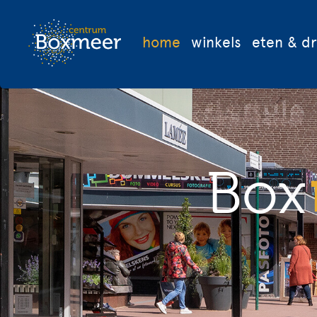
home
winkels
eten & d
Box