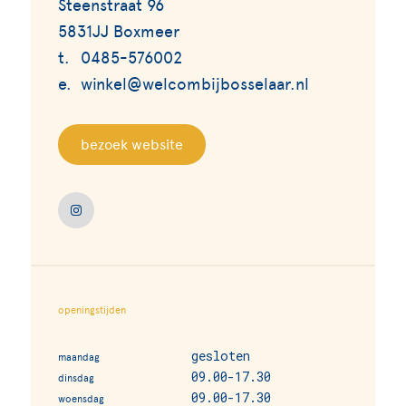
Steenstraat 96
5831JJ Boxmeer
t.
0485-576002
e.
winkel@welcombijbosselaar.nl
bezoek website
openingstijden
gesloten
maandag
09.00-17.30
dinsdag
09.00-17.30
woensdag